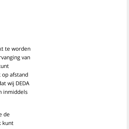
kt te worden
rvanging van
kunt
 op afstand
dat wij DEDA
n inmiddels
e de
k kunt