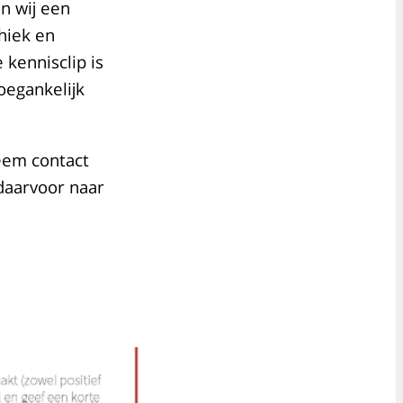
n wij een
thiek en
 kennisclip is
egankelijk
Neem contact
daarvoor naar