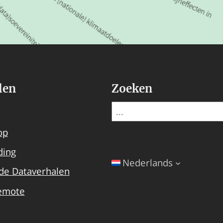
len
Zoeken
Search
op
ding
Nederlands
de Dataverhalen
emote