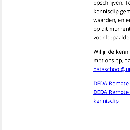
opschrijven. 
kennisclip gem
waarden, en ee
op dit moment
voor bepaalde 
Wil jij de ken
met ons op, d
dataschool@uu
DEDA Remote V
DEDA Remote 
kennisclip